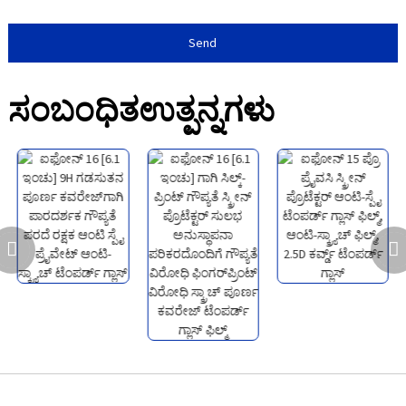
Send
ಸಂಬಂಧಿತ
ಉತ್ಪನ್ನಗಳು