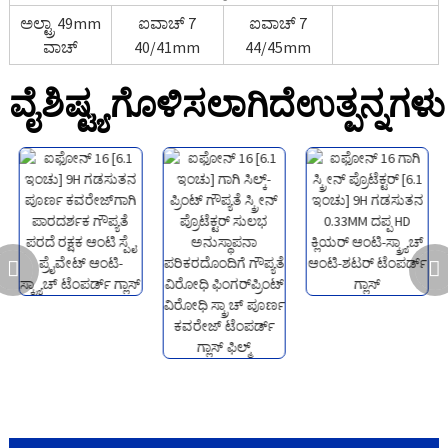
ಅಲ್ಟ್ರಾ 49mm
ಐವಾಚ್ 7
ಐವಾಚ್ 7
ವಾಚ್
40/41mm
44/45mm
ವೈಶಿಷ್ಟ್ಯಗೊಳಿಸಲಾಗಿದೆ
ಉತ್ಪನ್ನಗಳು