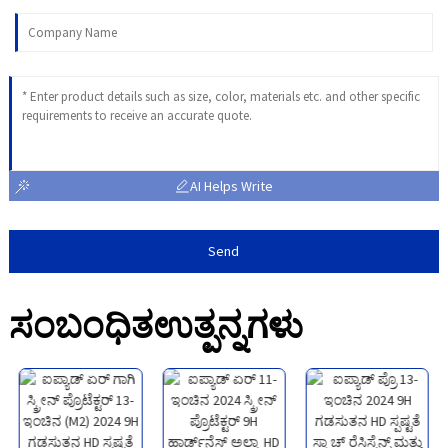
AI Helps Write
Send
ಸಂಬಂಧಿತ
ಉತ್ಪನ್ನಗಳು