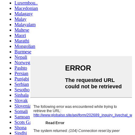
Luxembou..
Macedonian
Malagasy
Malay
Malayalam
Maltese
Maori
Marathi
Mongolian
Burmese
Nepali
Norwegian
Pashto
Persian
Punjabi
Serbian
Sesotho
Sinhala
Slovak
Slovenian
Somali
Samoan
Scots Gaelic
Shona
Sindhi