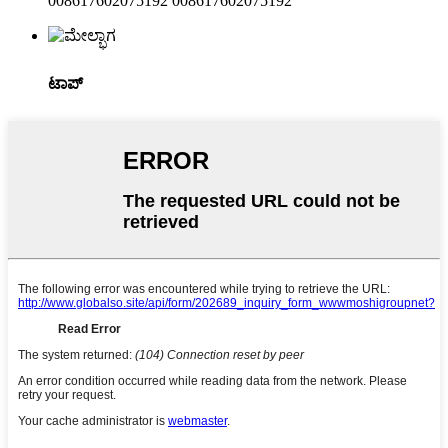
008617602075192 008617602075192
ಟಾಪ್