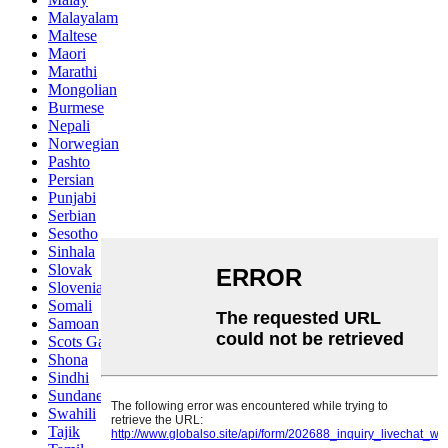
Malayalam
Maltese
Maori
Marathi
Mongolian
Burmese
Nepali
Norwegian
Pashto
Persian
Punjabi
Serbian
Sesotho
Sinhala
Slovak
Slovenian
Somali
Samoan
Scots Gaelic
Shona
Sindhi
Sundanese
Swahili
Tajik