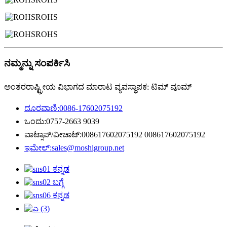
ROHS
ROHS
ನಮ್ಮನ್ನು ಸಂಪರ್ಕಿಸಿ
ಅಂತರರಾಷ್ಟ್ರೀಯ ವಿಭಾಗದ ಮಾರಾಟ ವ್ಯವಸ್ಥಾಪಕ: ಟಿಮ್ ವೂಮ್
ದೂರವಾಣಿ:
0086-17602075192
ಒಂದು:
0757-2663 9039
ವಾಟ್ಸಾಪ್/ವೀಚಾಟ್:
008617602075192 008617602075192
ಇಮೇಲ್:
sales@moshigroup.net